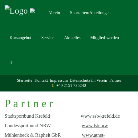
Verein
Sportarten/Abteilungen
Kursangebot
Service
Aktuelles
Mitglied werden
Startseite
Kontakt
Impressum
Datenschutz im Verein
Partner
+49 2151 735242
P a r t n e r
Stadtsportbund Krefeld
www.ssb-krefeld.de
Landessportbund NRW
www.lsb.nrw
Mühlenbeck & Raphelt GbR
www.atnet-