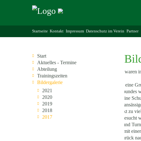
Startseite
Kontakt
Impressum
Datenschutz im Verein
Partner
Bil
Start
Aktuelles - Termine
Abteilung
Berlin ,Berlin ,wir waren in
Trainingszeiten
Bildergalerie
Vom 3.6-10.6 fuhr eine Gr
2021
Deutschen Turnerbundes was
2020
6.00Uhr das Ziel eine Sch
2019
,was von den dort ansässig
2018
Morgen gut gestärkt zu vie
2017
Bundeskanzlerin besucht w
deutschen Turner und Turn
endete am Freitag mit eine
guter Stimmung zurück nach