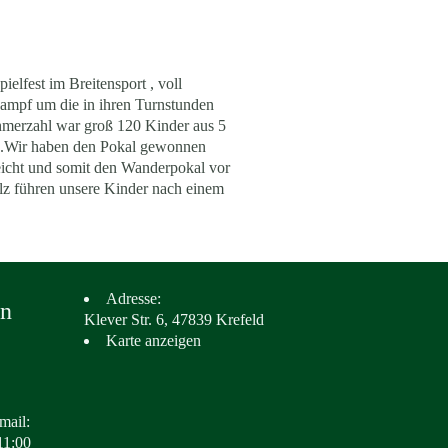
lfest im Breitensport , voll
tkampf um die in ihren Turnstunden
ehmerzahl war groß 120 Kinder aus 5
te .Wir haben den Pokal gewonnen
rreicht und somit den Wanderpokal vor
olz führen unsere Kinder nach einem
Adresse:
in
Klever Str. 6, 47839 Krefeld
Karte anzeigen
mail:
11:00