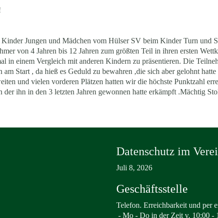
!
20 Kinder Jungen und Mädchen vom Hülser SV beim Kinder Turn und Spie
lnehmer von 4 Jahren bis 12 Jahren zum größten Teil in ihren ersten Wet
al in einem Vergleich mit anderen Kindern zu präsentieren. Die Teiln
 am Start , da hieß es Geduld zu bewahren ,die sich aber gelohnt hat
zweiten und vielen vorderen Plätzen hatten wir die höchste Punktzahl e
 der ihn in den 3 letzten Jahren gewonnen hatte erkämpft .Mächtig St
Datenschutz im Vere
Juli 8, 2026
Geschäftsstelle
Telefon. Erreichbarkeit und per e
-
Mo - Do in der Zeit v. 10:00 - 