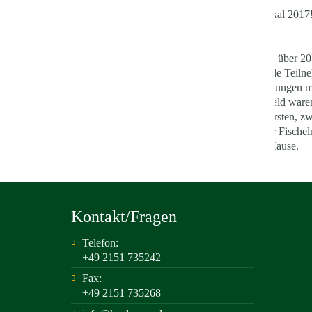
Wir haben den Pokal 2017
Am 1 Juli starteten über 
motiviert starten alle Tei
fleißig geübten Übungen m
Vereinen aus Krefeld waren
,durch die vielen ersten, 
dem Lokalmatador Fischeln
langen Tag nach Hause.
Kontakt/Fragen
Telefon:
+49 2151 735242
Fax:
+49 2151 735268