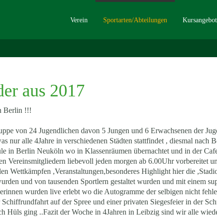
Verein
Sportarten/Abteilungen
Kursangebot
der aus 2017
 Berlin !!!
uppe von 24 Jugendlichen davon 5 Jungen und 6 Erwachsenen der Juge
 nur alle 4Jahre in verschiedenen Städten stattfindet , diesmal nach 
ule in Berlin Neuköln wo in Klassenräumen übernachtet und in der Ca
en Vereinsmitgliedern liebevoll jeden morgen ab 6.00Uhr vorbereitet und
len Wettkämpfen ,Veranstaltungen,besonderes Highlight hier die ,Stad
urden und von tausenden Sportlern gestaltet wurden und mit einem sup
erinnen wurden live erlebt wo die Autogramme der selbigen nicht fehle
r Schiffrundfahrt auf der Spree und einer privaten Siegesfeier in der
 Hüls ging ..Fazit der Woche in 4Jahren in Leibzig sind wir alle wiede