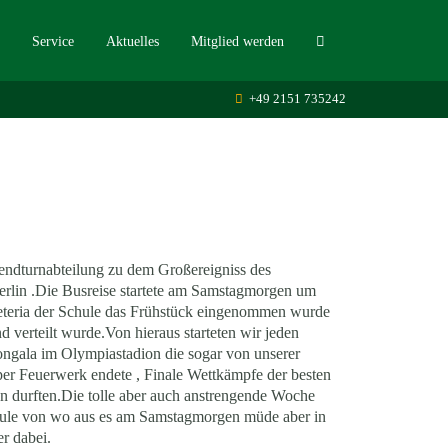
Service
Aktuelles
Mitglied werden
+49 2151 735242
ndturnabteilung zu dem Großereigniss des
Berlin .Die Busreise startete am Samstagmorgen um
feteria der Schule das Frühstück eingenommen wurde
 verteilt wurde.Von hieraus starteten wir jeden
iongala im Olympiastadion die sogar von unserer
er Feuerwerk endete , Finale Wettkämpfe der besten
n durften.Die tolle aber auch anstrengende Woche
 Schule von wo aus es am Samstagmorgen müde aber in
r dabei.